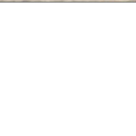
Kami Menyediakan fasilitas
Online Invoice
Now!
pelayanan yang disediakan transaksi Invoice melalui
website.
ACCSESS NOW